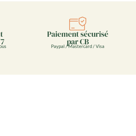
Paiement sécurisé
t
par CB
/7
Paypal / Mastercard / Visa
ous