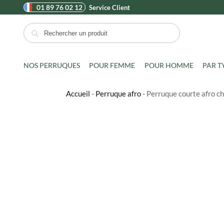
01 89 76 02 12
Service Client
Recherche
NOS PERRUQUES
POUR FEMME
POUR HOMME
PAR T
Accueil
-
Perruque afro
-
Perruque courte afro c