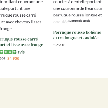
Rupture de stock
Perruque rousse bohème
extra longue et ondulée
rruque rousse carré
urt et lisse avec frange
59,90
€
5 avis
34,90
€
,90
€