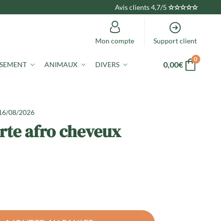
Avis clients 4,7/5
✫
✫
✫
✫
✫
Mon compte
Support client
0
0,00
€
ISEMENT
ANIMAUX
DIVERS
 16/08/2026
rte afro cheveux