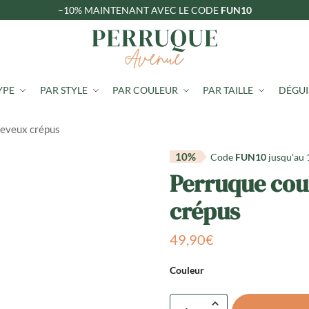
–10%
MAINTENANT AVEC LE CODE
FUN10
YPE
PAR STYLE
PAR COULEUR
PAR TAILLE
DÉGU
heveux crépus
10%
Code
FUN10
jusqu'au
Perruque cou
crépus
49,90
€
Couleur