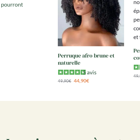
i pourront
Pe
Perruque afro brune et
co
naturelle
5 avis
49
44,90
€
49,90
€