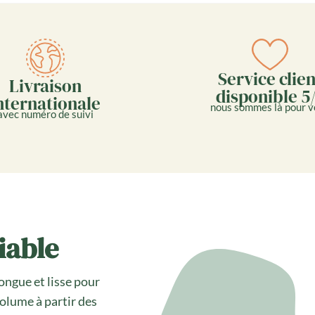
Service clien
Livraison
disponible 5
nternationale
nous sommes là pour v
avec numéro de suivi
iable
longue et lisse pour
olume à partir des