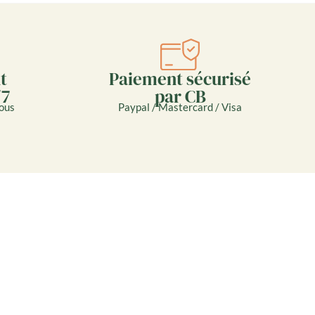
Paiement sécurisé
t
par CB
/7
Paypal / Mastercard / Visa
ous