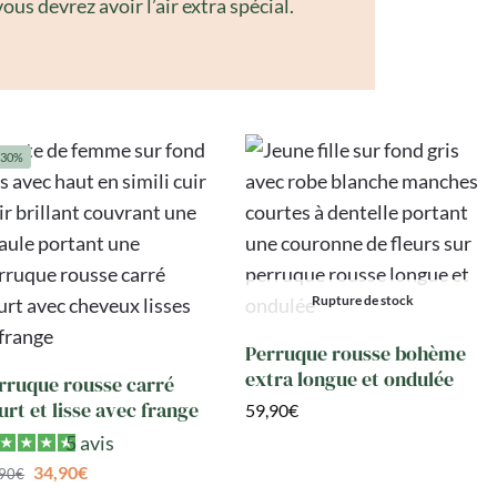
us devrez avoir l’air extra spécial.
-30%
Rupture de stock
Perruque rousse bohème
extra longue et ondulée
rruque rousse carré
urt et lisse avec frange
59,90
€
5 avis
34,90
€
,90
€