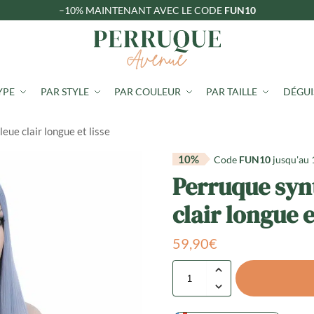
–10%
MAINTENANT AVEC LE CODE
FUN10
YPE
PAR STYLE
PAR COULEUR
PAR TAILLE
DÉGU
eue clair longue et lisse
10%
Code
FUN10
jusqu'au
Perruque syn
clair longue e
59,90
€