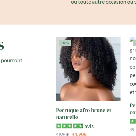
ou toute autre occasion où vo
s
-10%
i pourront
Pe
Perruque afro brune et
co
naturelle
5 avis
49
44,90
€
49,90
€