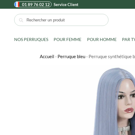
01 89 76 02 12
Service Client
Recherche
NOS PERRUQUES
POUR FEMME
POUR HOMME
PAR T
Accueil
-
Perruque bleu
-
Perruque synthétique bl