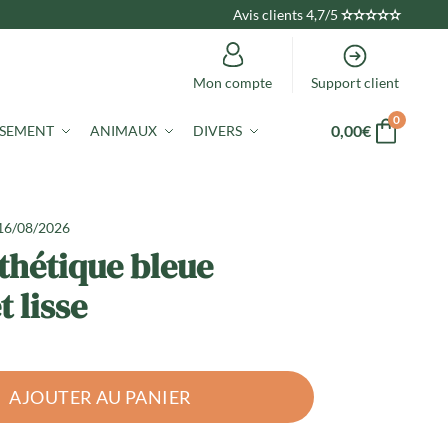
Avis clients 4,7/5
✫
✫
✫
✫
✫
Mon compte
Support client
0
0,00
€
ISEMENT
ANIMAUX
DIVERS
 16/08/2026
thétique bleue
t lisse
AJOUTER AU PANIER