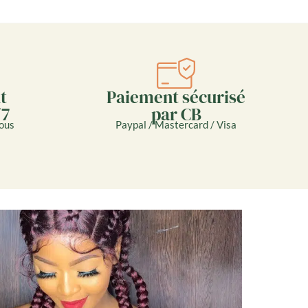
Paiement sécurisé
t
par CB
/7
Paypal / Mastercard / Visa
ous