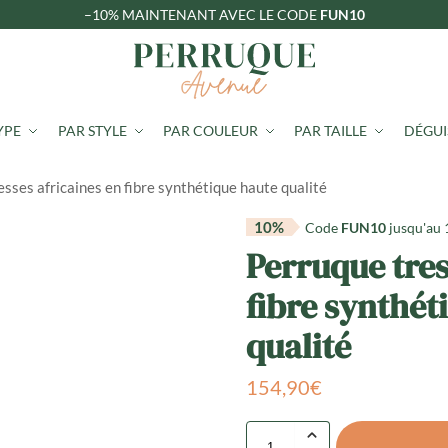
–10%
MAINTENANT AVEC LE CODE
FUN10
YPE
PAR STYLE
PAR COULEUR
PAR TAILLE
DÉGU
sses africaines en fibre synthétique haute qualité
10%
Code
FUN10
jusqu'au
Perruque tres
fibre synthét
qualité
154,90
€