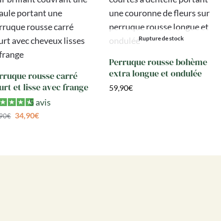
Rupture de stock
Perruque rousse bohème
extra longue et ondulée
rruque rousse carré
urt et lisse avec frange
59,90
€
5 avis
34,90
€
,90
€