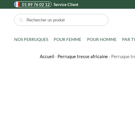
01 89 76 02 12
Service Client
Recherche
NOS PERRUQUES
POUR FEMME
POUR HOMME
PAR T
Accueil
-
Perruque tresse africaine
-
Perruque tre