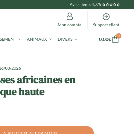
Avis clients 4,7/5
✫
✫
✫
✫
✫
Mon compte
Support client
0
0,00
€
ISEMENT
ANIMAUX
DIVERS
 16/08/2026
ses africaines en
ique haute
AJOUTER AU PANIER