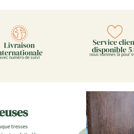
Service clien
Livraison
disponible 5
nternationale
nous sommes là pour v
avec numéro de suivi
neuses
ruque tresses