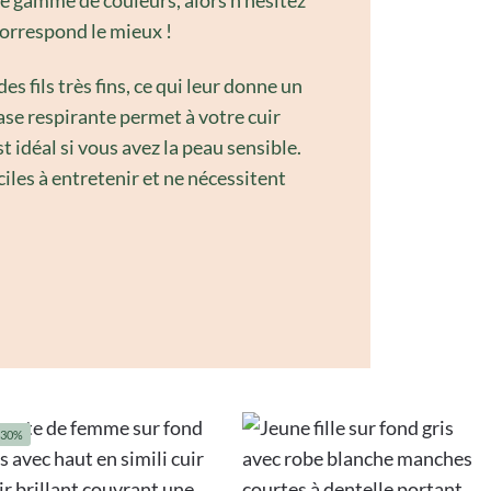
 correspond le mieux !
es fils très fins, ce qui leur donne un
ase respirante permet à votre cuir
st idéal si vous avez la peau sensible.
ciles à entretenir et ne nécessitent
-30%