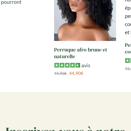
i pourront
Pe
Perruque afro brune et
co
naturelle
5 avis
49
44,90
€
49,90
€