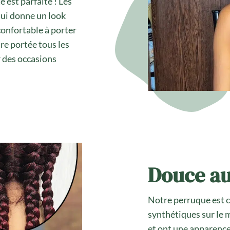
é est parfaite ! Les
lui donne un look
confortable à porter
tre portée tous les
r des occasions
Douce au
Notre perruque est c
synthétiques sur le 
et ont une apparence 